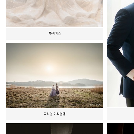
루이비스
리허설 야외촬영