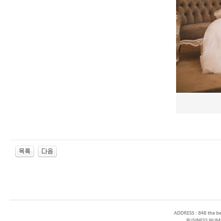
enFree