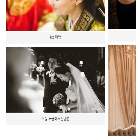
icc 폐백
수원 노블레스컨벤션